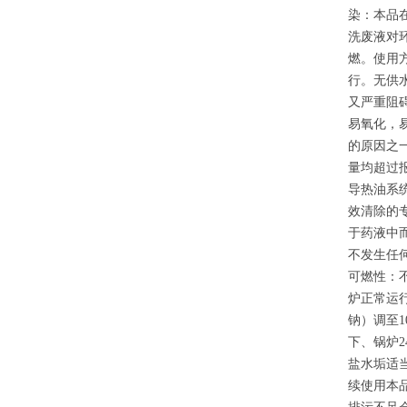
染：本品
洗废液对环
燃。使用
行。无供水
又严重阻
易氧化，
的原因之
量均超过
导热油系
效清除的
于药液中
不发生任
可燃性：
炉正常运行
钠）调至1
下、锅炉
盐水垢适
续使用本