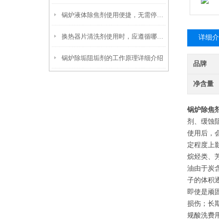
锅炉液体除焦剂使用便捷，无需停炉即可在线投加
换热器片清洗剂使用时，应遵循哪些步骤？
详细介
锅炉除垢阻垢剂的工作原理详细介绍
品牌
净含量
锅炉除焦
剂、缓蚀
使用后，
定程度上
烷烃类、
油由于炭
子的体积
即使是顽
损伤；长
规酸洗费