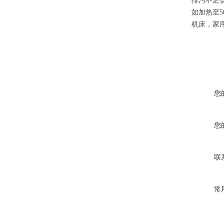
排污不足
如加热至
机床，家
您
您
联
常