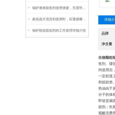
锅炉液体除焦剂使用便捷，无需停炉即可在线投加
换热器片清洗剂使用时，应遵循哪些步骤？
详细介
锅炉除垢阻垢剂的工作原理详细介绍
品牌
净含量
生物颗粒
焦剂、缓
间使用后
一定程度
和烷烃类
热油由于
分子的体
即使是顽
损伤；长
规酸洗费