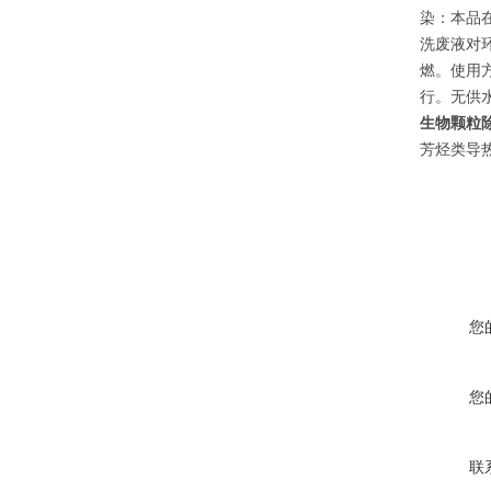
染：本品
洗废液对环
燃。使用
行。无供水
生物颗粒
芳烃类导
您
您
联