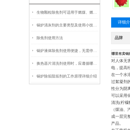
生物颗粒除焦剂可适用于燃煤、燃油及生物质混燃锅炉的定期除焦
详细介
锅炉清灰剂的主要类型及使用小技巧分享
除焦剂使用方法
品牌
锅炉液体除焦剂使用便捷，无需停炉即可在线投加
哪里有卖锅
对人体无
换热器片清洗剂使用时，应遵循哪些步骤？
电，提高
在一个水
锅炉除垢阻垢剂的工作原理详细介绍
过絮凝剂
性分为阴
可以采用
清洗(柠
（煤油、
成一层完
产品。