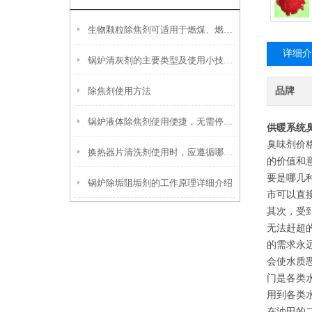
生物颗粒除焦剂可适用于燃煤、燃油及生物质混燃锅炉的定期除焦
详细介
锅炉清灰剂的主要类型及使用小技巧分享
除焦剂使用方法
品牌
锅炉液体除焦剂使用便捷，无需停炉即可在线投加
供暖系统
臭味剂价
换热器片清洗剂使用时，应遵循哪些步骤？
的价值和
要是哪几
锅炉除垢阻垢剂的工作原理详细介绍
市可以直
其次，受
无法赶超
的需求永
会使水质
门是各类
用到各类
在油田的