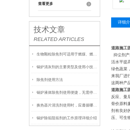
查看更多
详细介
技术文章
RELATED ARTICLES
道路施工
生物颗粒除焦剂可适用于燃煤、燃油及生物质混燃锅炉的定期除焦
抑尘剂产
活水平提
锅炉清灰剂的主要类型及使用小技巧分享
绿色蔬菜
来我厂进
除焦剂使用方法
这两种产
道路施工
锅炉液体除焦剂使用便捷，无需停炉即可在线投加
反应、曼
骨价原料
换热器片清洗剂使用时，应遵循哪些步骤？
剂有良好
压、可生
锅炉除垢阻垢剂的工作原理详细介绍