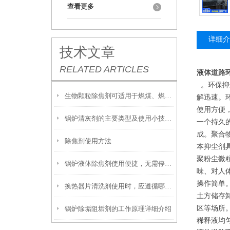
查看更多
详细介
技术文章
RELATED ARTICLES
液体道路
。环保抑
生物颗粒除焦剂可适用于燃煤、燃油及生物质混燃锅炉的定期除焦
解迅速。
使用方便
锅炉清灰剂的主要类型及使用小技巧分享
一个持久
成。聚合
除焦剂使用方法
本抑尘剂
聚粉尘微
锅炉液体除焦剂使用便捷，无需停炉即可在线投加
味、对人
操作简单
换热器片清洗剂使用时，应遵循哪些步骤？
土方储存
区等场所
锅炉除垢阻垢剂的工作原理详细介绍
稀释液均