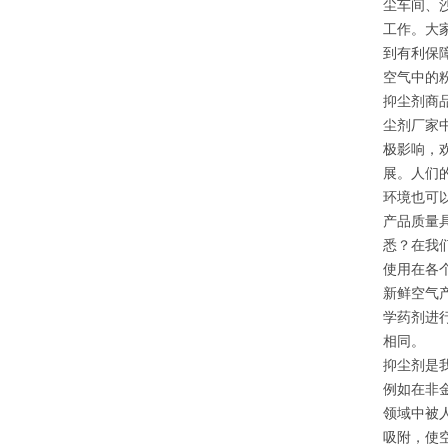
尘车间、
工作。大
到有利保
空气中的
抑尘剂商
尘剂厂家
极影响，
展。人们
环境也可
产品质量
悉？在我
使用在各
新鲜空气
学药剂进
相同。
抑尘剂是
例如在非
领域中被
吸附，使