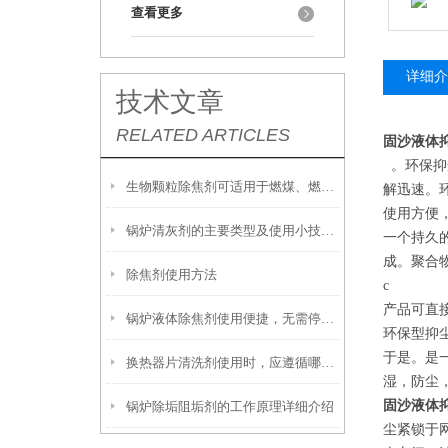
查看更多
详细介
技术文章
RELATED ARTICLES
固沙液体
。环保抑
生物颗粒除焦剂可适用于燃煤、燃油及生物质混燃锅炉的定期除焦
解迅速。
使用方便
锅炉清灰剂的主要类型及使用小技巧分享
一个持久
成。聚合
除焦剂使用方法
c
产品可直
锅炉液体除焦剂使用便捷，无需停炉即可在线投加
环保型抑
于是。是
换热器片清洗剂使用时，应遵循哪些步骤？
湿，防尘
固沙液体
锅炉除垢阻垢剂的工作原理详细介绍
尘紧锁于