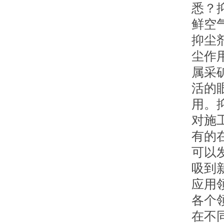
悉？
鲜空
抑尘
尘作
属采
活的
用。
对施
有的
可以
吸到
应用
各个
在不