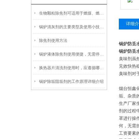
生物颗粒除焦剂可适用于燃煤、燃油及生物质混燃锅炉的定期除焦
详细介
锅炉清灰剂的主要类型及使用小技巧分享
除焦剂使用方法
锅炉防丢
锅炉防丢
锅炉液体除焦剂使用便捷，无需停炉即可在线投加
臭味剂虽
见效快热
换热器片清洗剂使用时，应遵循哪些步骤？
臭味剂对
锅炉除垢阻垢剂的工作原理详细介绍
烟台恒鑫
垢、杂质
生产厂家
剂的过程
罩进行操
何，无需
工资要素