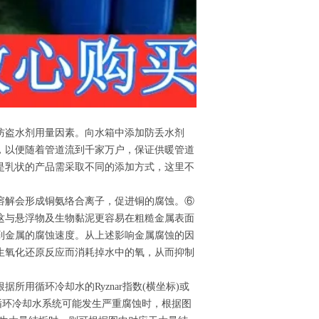
防盗水剂用量因素。向水箱中添加防丢水剂
，以便随着管道流到千家万户，保证供暖管道
是乳状的产品需采取不同的添加方式，这里不
。
溶解会形成铜氨络合离子，促进铜的腐蚀。⑥
这与悬浮物及生物黏泥更容易在粗糙金属表面
到金属的腐蚀速度。从上述影响金属腐蚀的因
生氧化还原反应而消耗掉水中的氧，从而抑制
用循环冷却水的Ryznar指数(横坐标)或
循环冷却水系统可能发生严重腐蚀时，根据图