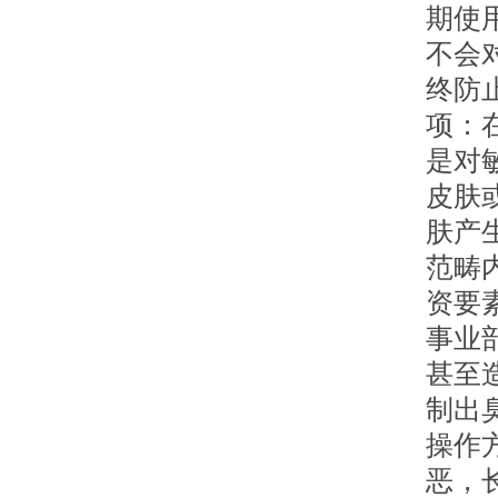
期使
不会
终防
项：
是对
皮肤
肤产
范畴
资要
事业
甚至
制出
操作
恶，