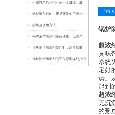
生物颗粒除焦剂可适用于燃煤、燃油及生物质混燃锅炉的定期除焦
详细介
锅炉清灰剂的主要类型及使用小技巧分享
除焦剂使用方法
锅炉
锅炉液体除焦剂使用便捷，无需停炉即可在线投加
超浓
换热器片清洗剂使用时，应遵循哪些步骤？
臭味
锅炉除垢阻垢剂的工作原理详细介绍
系统
定好
势。
起到
超浓
无沉
的形