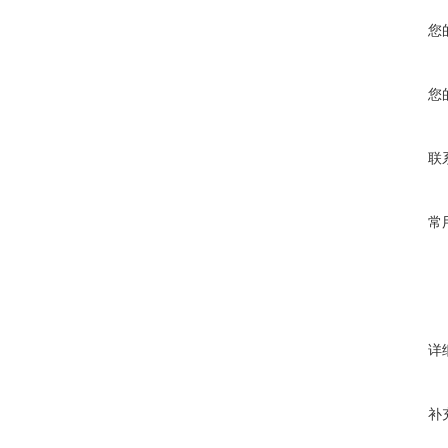
您
您
联
常
详
补