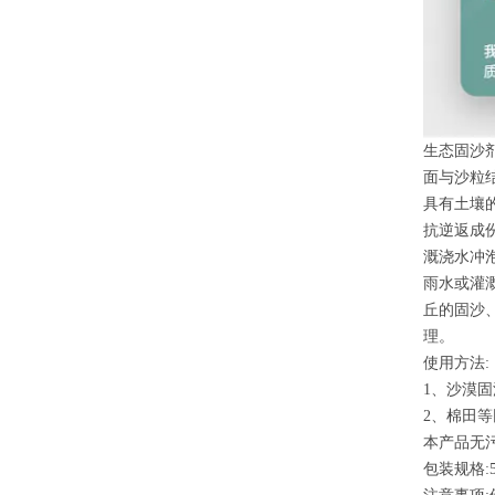
生态固沙
面与沙粒
具有土壤
抗逆返成
溉浇水冲
雨水或灌
丘的固沙
理。
使用方法:
1、沙漠固
2、棉田等
本产品无
包装规格:5