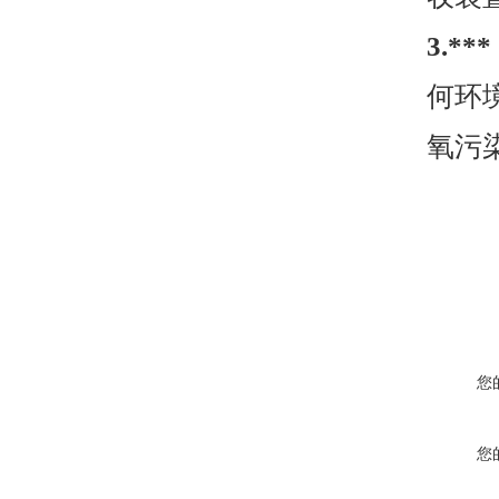
3
.***
何环
氧污
您
您