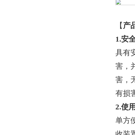
【
产
1.安
具有
害，
害，
有损
2
.使
单方
收装