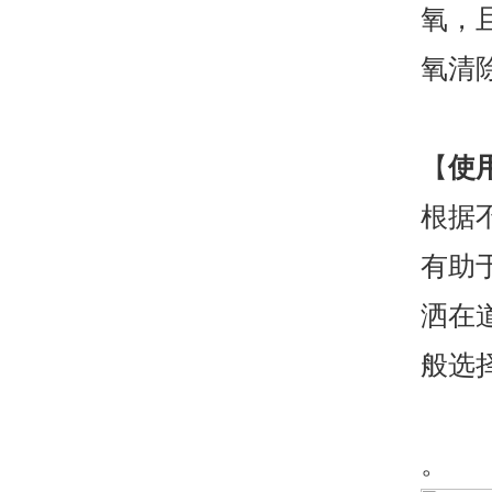
氧，
氧清
【
使
根据
有助
洒在
般选
。