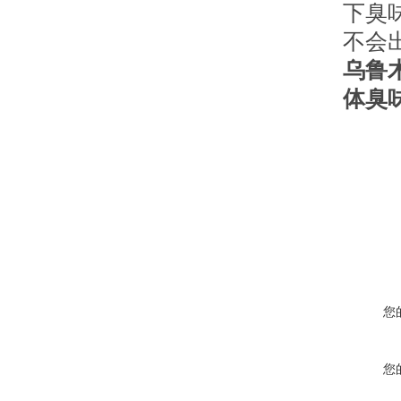
下臭
不会
乌鲁
体臭
您
您