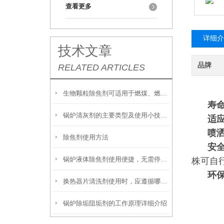
查看更多
详细介
技术文章
品牌
RELATED ARTICLES
生物颗粒除焦剂可适用于燃煤、燃油及生物质混燃锅炉的定期除焦
寿
锅炉清灰剂的主要类型及使用小技巧分享
适
喷
除焦剂使用方法
安
锅炉液体除焦剂使用便捷，无需停炉即可在线投加
株可自
环
换热器片清洗剂使用时，应遵循哪些步骤？
锅炉除垢阻垢剂的工作原理详细介绍