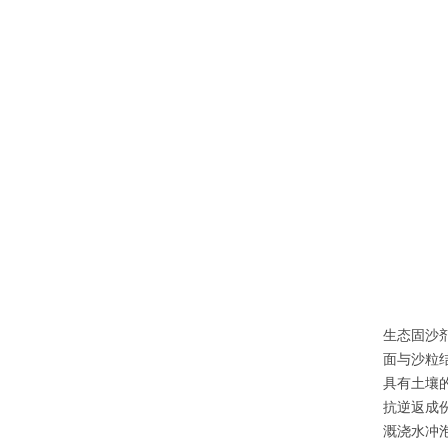
生态固沙
面与沙粒
具有土壤
抗逆返成
溉浇水冲