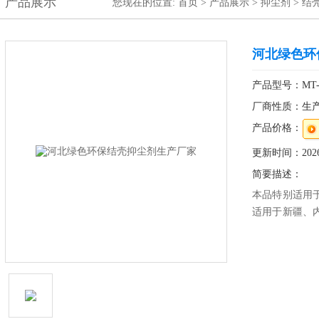
产品展示
您现在的位置:
首页
>
产品展示
>
抑尘剂
>
结
河北绿色环
产品型号：MT-
厂商性质：生
产品价格：
更新时间：2026-
简要描述：
本品特别适用
适用于新疆、
止刮风对土壤
提高沙区植物
场山东环保结
工地施工绿色
家