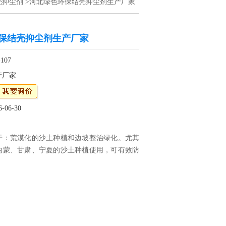
壳抑尘剂
>河北绿色环保结壳抑尘剂生产厂家
保结壳抑尘剂生产厂家
107
产厂家
06-30
于：荒漠化的沙土种植和边坡整治绿化。尤其
内蒙、甘肃、宁夏的沙土种植使用，可有效防
表层风蚀，避免产生飞沙击打幼苗造成损伤，
成活率。结壳抑尘剂，应用于棉田固沙 垃圾料
壳抑尘剂绿色浆生产厂家环保绿色结壳抑尘剂
环保结壳抑尘河北绿色环保结壳抑尘剂生产厂