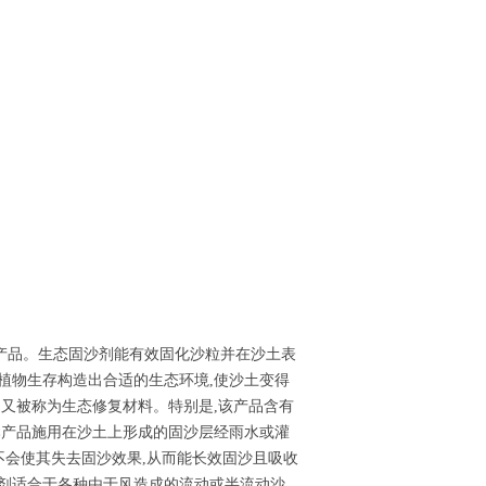
产品。生态固沙剂能有效固化沙粒并在沙土表
植物生存构造出合适的生态环境,使沙土变得
品又被称为生态修复材料。特别是,该产品含有
本产品施用在沙土上形成的固沙层经雨水或灌
不会使其失去固沙效果,从而能长效固沙且吸收
沙剂适合于各种由于风造成的流动或半流动沙