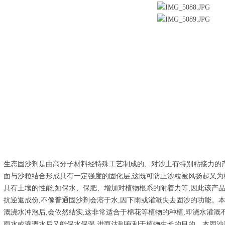
生态固沙剂是由高分子材料经特殊工艺制成的、对沙土有特别粘接力的
面与沙粒结合形成具有一定强度的固化层;这既可防止沙粒被风扬起又为
具有土壤的性能,如保水、保肥、增加对植物根系的附着力等,因此该产
抗逆返成份,不像普通固沙剂会溶于水,因下雨或灌溉失去固沙的功能。
溉浇水冲泡后,会依然结实,这非常适合于棉花等植物的种植,即浇水灌溉
雨水或灌溉水后又能保水保湿,进而达到有利于植物生长的目的。本固