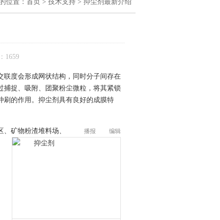
的位置：
首页
>
技术支持
> 抑尘剂最新介绍
1659
交联度会形成网状结构，同时分子间存在
过捕捉、吸附、团聚粉尘微粒，将其紧锁
冲刷的作用。抑尘剂具有良好的成膜特
区、矿物粉渣堆料场、
播报
编辑