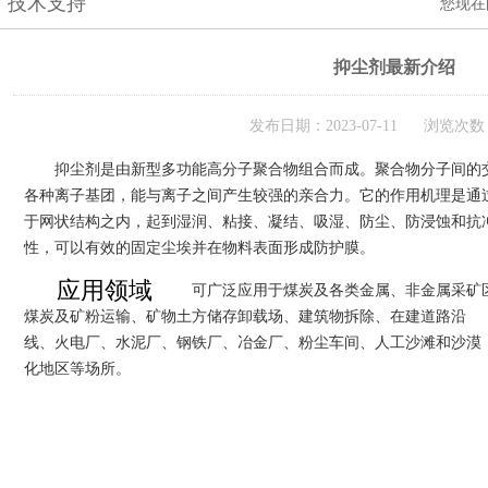
技术支持
您现在
抑尘剂最新介绍
发布日期：2023-07-11 浏览次数：
抑尘剂是由新型多功能高分子聚合物组合而成。聚合物分子间的
各种离子基团，能与离子之间产生较强的亲合力。它的作用机理是通
于网状结构之内，起到湿润、粘接、凝结、吸湿、防尘、防浸蚀和抗
性，可以有效的固定尘埃并在物料表面形成防护膜。
应用领域
可广泛应用于煤炭及各类金属、非金属采矿
煤炭及矿粉运输、矿物土方储存卸载场、建筑物拆除、在建道路沿
线、火电厂、水泥厂、钢铁厂、冶金厂、粉尘车间、人工沙滩和沙漠
化地区等场所。