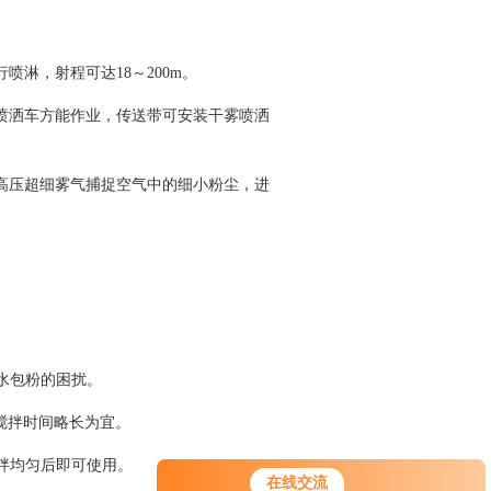
淋，射程可达18～200m。
喷洒车方能作业，传送带可安装干雾喷洒
高压超细雾气捕捉空气中的细小粉尘，进
期水包粉的困扰。
，搅拌时间略长为宜。
搅拌均匀后即可使用。
在线交流