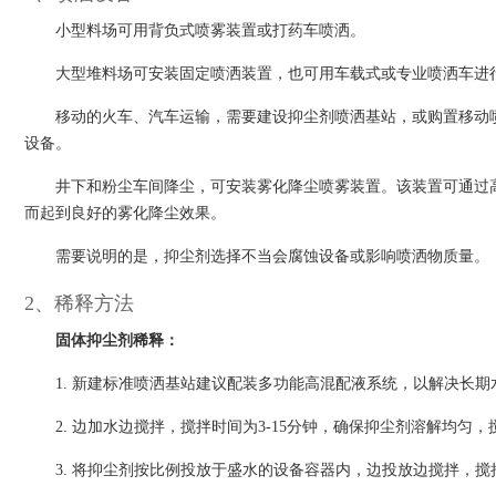
小型料场可用背负式喷雾装置或打药车喷洒。
大型堆料场可安装固定喷洒装置，也可用车载式或专业喷洒车进行喷
移动的火车、汽车运输，需要建设抑尘剂喷洒基站，或购置移动
设备。
井下和粉尘车间降尘，可安装雾化降尘喷雾装置。该装置可通过
而起到良好的雾化降尘效果。
需要说明的是，抑尘剂选择不当会腐蚀设备或影响喷洒物质量。
2、稀释方法
固体抑尘剂稀释：
1. 新建标准喷洒基站建议配装多功能高混配液系统，以解决长
2. 边加水边搅拌，搅拌时间为3-15分钟，确保抑尘剂溶解均匀
3. 将抑尘剂按比例投放于盛水的设备容器内，边投放边搅拌，