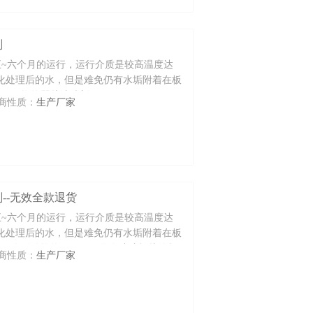
剂
~六个月的运行，运行介质是较高温度达
软化处理后的水，但是难免仍有水垢附着在板
不锈钢换热器片清洗剂
商性质：
生产厂家
剂--无效全款退货
~六个月的运行，运行介质是较高温度达
软化处理后的水，但是难免仍有水垢附着在板
不仅会影响换热效果，而且会造成板片的损
商性质：
生产厂家
进行拆卸并进行除垢处理。不锈钢换热器片