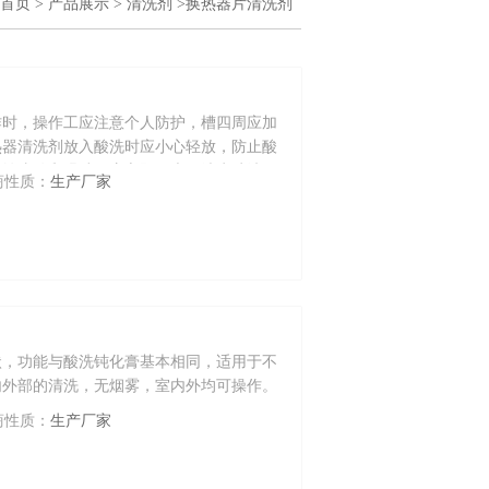
首页
>
产品展示
>
清洗剂
>换热器片清洗剂
作时，操作工应注意个人防护，槽四周应加
热器清洗剂放入酸洗时应小心轻放，防止酸
侵蚀皮肤和眼睛，应立即用大量清水冲洗，
商性质：
生产厂家
槽内液体长时间不使用时，应先清除池内的
内以备后用，
状，功能与酸洗钝化膏基本相同，适用于不
内外部的清洗，无烟雾，室内外均可操作。
的效果。
商性质：
生产厂家