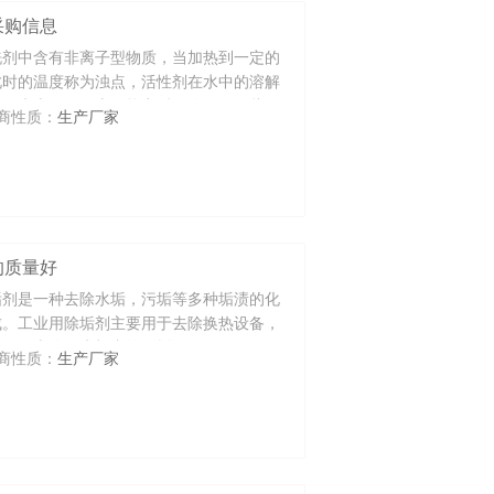
采购信息
洗剂中含有非离子型物质，当加热到一定的
此时的温度称为浊点，活性剂在水中的溶解
解而失去作用，去污能力反而降低。因此，
商性质：
生产厂家
浊点以下。
的质量好
垢剂是一种去除水垢，污垢等多种垢渍的化
成。工业用除垢剂主要用于去除换热设备，
要用于去除饮水机内的污垢
商性质：
生产厂家