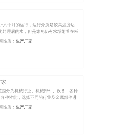
~六个月的运行，运行介质是较高温度达
软化处理后的水，但是难免仍有水垢附着在板
不仅会影响换热效果，而且会造成板片的损
商性质：
生产厂家
进行拆卸并进行除垢处理。换热器片清洗剂
厂家
范围分为机械行业、机械部件、设备、各种
剂各种性能，选择不同的行业及金属部件进
才能达到理想的清洗效果，
商性质：
生产厂家