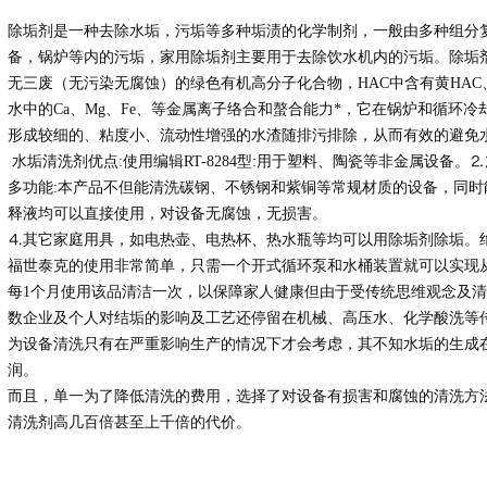
除垢剂是一种去除水垢，污垢等多种垢渍的化学制剂，一般由多种组分
备，锅炉等内的污垢，家用除垢剂主要用于去除饮水机内的污垢。除垢剂
无三废（无污染无腐蚀）的绿色有机高分子化合物，HAC中含有黄HAC
水中的Ca、Mg、Fe、等金属离子络合和螯合能力*，它在锅炉和循环冷
形成较细的、粘度小、流动性增强的水渣随排污排除，从而有效的避免
水垢清洗剂优点:使用编辑RT-8284型:用于塑料、陶瓷等非金属设备
多功能:本产品不但能清洗碳钢、不锈钢和紫铜等常规材质的设备，同
释液均可以直接使用，对设备无腐蚀，无损害。
⒋其它家庭用具，如电热壶、电热杯、热水瓶等均可以用除垢剂除垢。
福世泰克的使用非常简单，只需一个开式循环泵和水桶装置就可以实现
每1个月使用该品清洁一次，以保障家人健康但由于受传统思维观念及
数企业及个人对结垢的影响及工艺还停留在机械、高压水、化学酸洗等传
为设备清洗只有在严重影响生产的情况下才会考虑，其不知水垢的生成
润。
而且，单一为了降低清洗的费用，选择了对设备有损害和腐蚀的清洗方
清洗剂高几百倍甚至上千倍的代价。