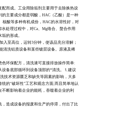
复配而成。工业用除垢剂主要用于去除换热设
的主要成分都是弱酸，HAC（乙酸）是一种
、核酸等多种有机成份，HAC的水溶性好，对
却水处理过程中，对Ca、Mg络合、螯合作用
水垢的形成。
。⒉加入至高位，运转3分钟，使该品充分溶解；
时能清洗铝质设备和某些镀层设备。原液及稀
绝色环保配方，清洗液可直接排放操作简单:
从设备底部循环到设备顶部的*清洗。⒈建议
清洗技术资源匮乏和缺失等因素的影响，大多
统的“破坏性”工艺和观念方面;而且简单地认
在不断影响着企业的能耗，吞噬着企业的利
法，造成设备的报废和生产的停滞，付出了比