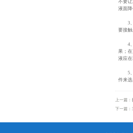
不要让
液面降
3、乙
要接触
4、不
果；在
液应在
5、各
件来选
上一篇：
下一篇：