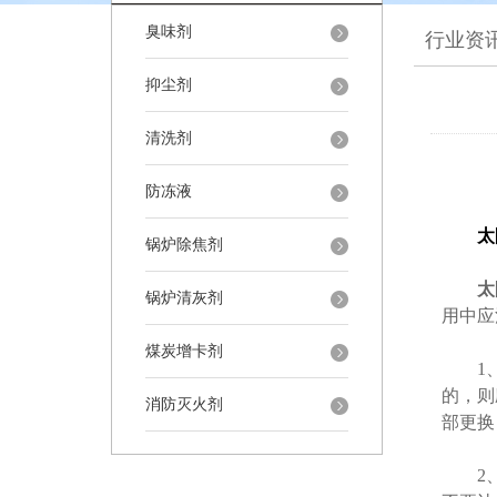
臭味剂
行业资
抑尘剂
清洗剂
防冻液
太
锅炉除焦剂
太
锅炉清灰剂
用中应
煤炭增卡剂
1、使
的，则
消防灭火剂
部更换
2、乙