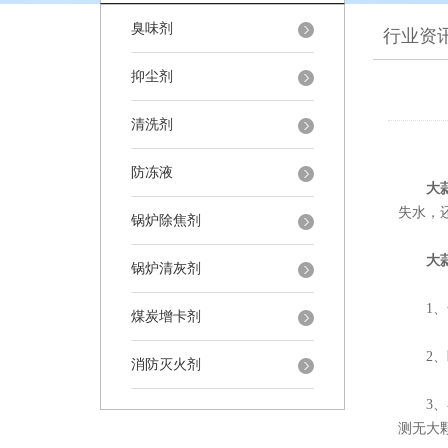
臭味剂
行业资
抑尘剂
清洗剂
防冻液
大
失水，
锅炉除焦剂
大
锅炉清灰剂
1、化
煤炭增卡剂
2、断
消防灭火剂
3、在
测无大