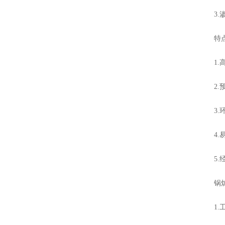
3.渗
特点
1.高
2.预
3.环
4.易
5.经
锅炉除
1.工