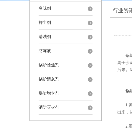
臭味剂
行业资
抑尘剂
清洗剂
防冻液
锅炉除
离子会
锅炉除焦剂
后果。
锅炉清灰剂
锅
煤炭增卡剂
1.离
消防灭火剂
出来，
2.配