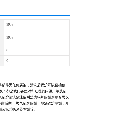
99%
99%
0
0
零部件无任何腐蚀，清洗后锅炉可以直接使
清灰等都是我们要面对和处理的问题。单从锅
集锅炉清洗剂通俗叫法为锅炉除垢剂顾名思义
锅炉除垢，燃气锅炉除垢，燃煤锅炉除垢，开
垢及板式换热器除垢等。