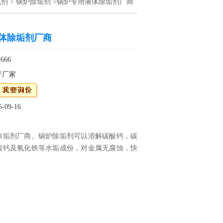
洗剂
>
锅炉除垢剂
>锅炉专用液体除垢剂厂商
体除垢剂厂商
666
产厂家
09-16
除垢剂厂商。锅炉除垢剂可以溶解碳酸钙，碳
酸钙及氧化铁等水垢成份，对金属无腐蚀，快
锅炉内壁的水垢。锅