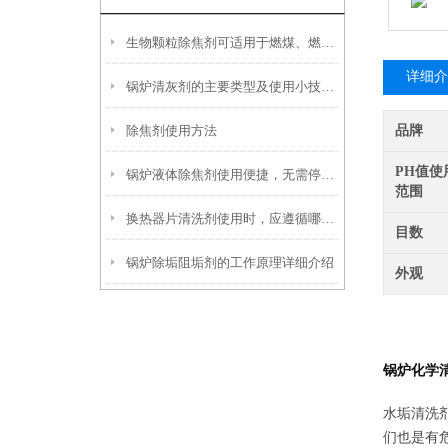
生物颗粒除焦剂可适用于燃煤、燃油及生物质混燃锅炉的定期除焦
详细介
锅炉清灰剂的主要类型及使用小技巧分享
除焦剂使用方法
品牌
PH值使
锅炉液体除焦剂使用便捷，无需停炉即可在线投加
范围
换热器片清洗剂使用时，应遵循哪些步骤？
目数
锅炉除垢阻垢剂的工作原理详细介绍
外观
锅炉化学
水垢清洗
们也是有