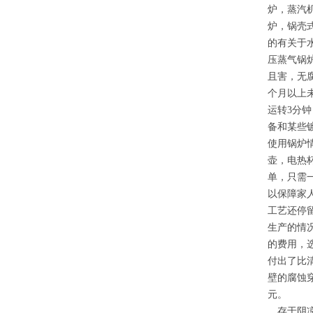
炉，蒸汽
炉，锅壳
的有关于
压蒸气锅
且害，无
个月以上未
运转3分
备和某些
使用锅炉
壶，电热
单，只需
以保障家
工艺还停
生产的情
的费用，
付出了比
壁的腐蚀
元。
，存于阴凉