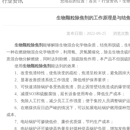
行业资讯
您现在的位置：
首页
>
行业资讯
> 生
生物颗粒除焦剂的工作原理是与结
发布日期：2022-09-25 浏览次数：
生物颗粒除焦剂
能够解除生物混合化学物杂质，结焦和脱硫，生
一种在燃烧物混合化学物质中，利用氧、厌氧菌催化，除去生物含硫
质混合物分解燃烧，同时达到助燃，脱硫除焦作用，本产品不但脱硫
使用
生物颗粒除焦剂
能达到的效果：
1、改变焦渣特性，使焦块变的疏松，焦渣呈粉末状，避免因掉大
2、显著改善捞渣系统工作强度，降低维护保养要求；
3、可快速清除锅炉各受热面焦渣，防止因管壁结焦造成的爆管现
4、减缓SO3和硫酸腐蚀，延长设备使用寿命，降低生产成本；
5、免除人工打焦，减少员工工作强度；便于集控人员调整锅炉运
6、在燃煤供应日趋严峻的情况下，可以拓展电站锅炉燃用煤种范
成本。
7、电站锅炉可掺烧低价、廉价劣质煤，节约生产成本；
8、电站锅炉还可掺烧高热量良好煤种提高锅炉负荷，增加发电